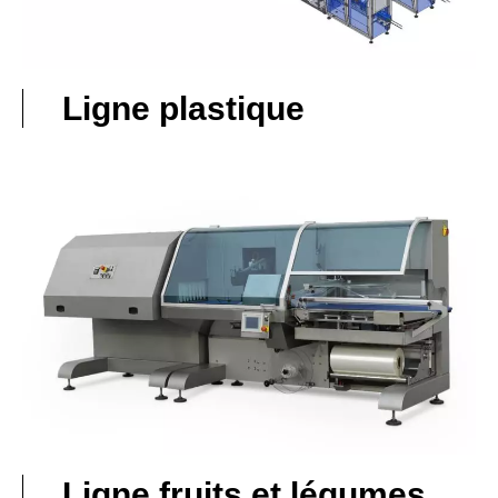
Ligne plastique
Ligne fruits et légumes