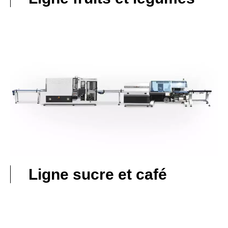
Ligne sucre et café