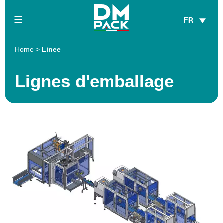
Skip
FR
to
content
DM
Home
>
Linee
Pack
Lignes d'emballage