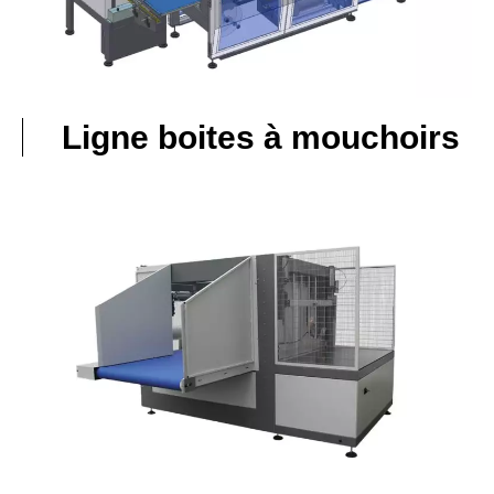
Ligne boites à mouchoirs