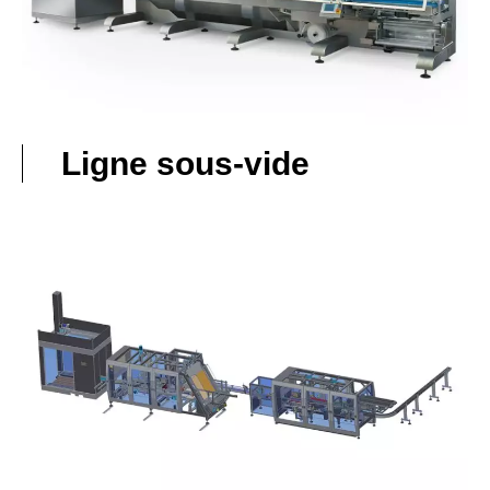
Ligne sous-vide