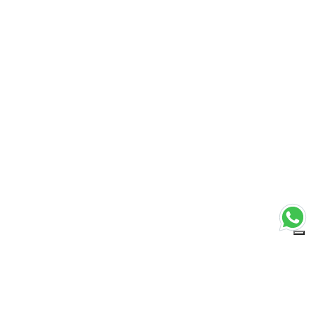
DM PACK