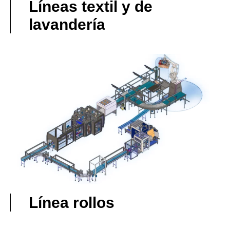
Líneas textil y de
lavandería
Línea rollos