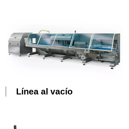
Línea al vacío