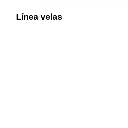
Línea velas