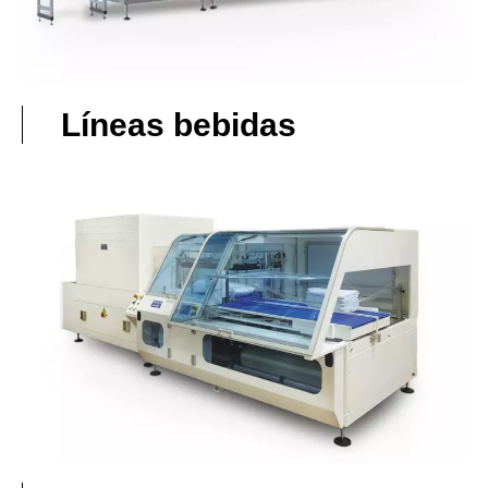
Líneas bebidas