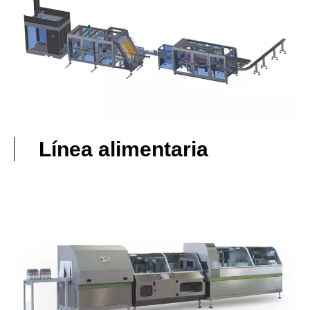
Línea alimentaria