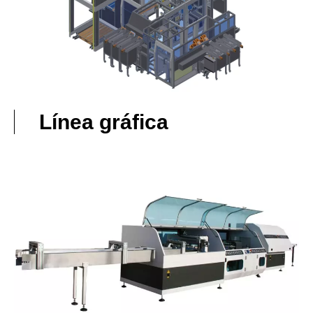
Línea gráfica