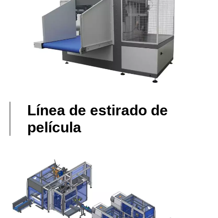
Línea de estirado de
película