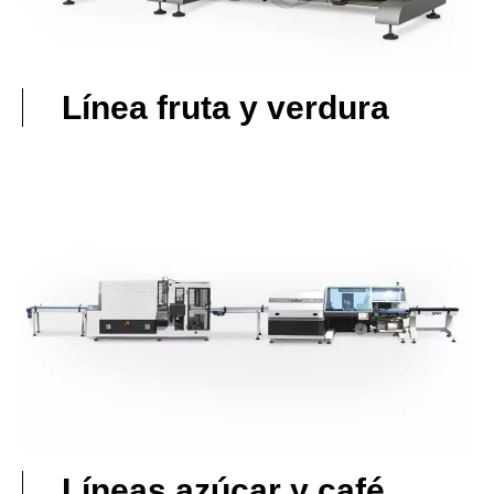
Línea fruta y verdura
Líneas azúcar y café