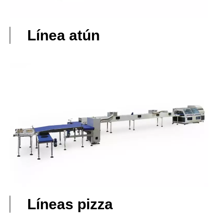
Línea atún
Líneas pizza