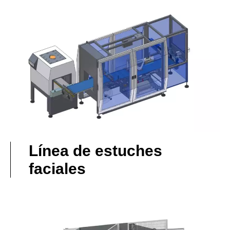
Línea de estuches
faciales