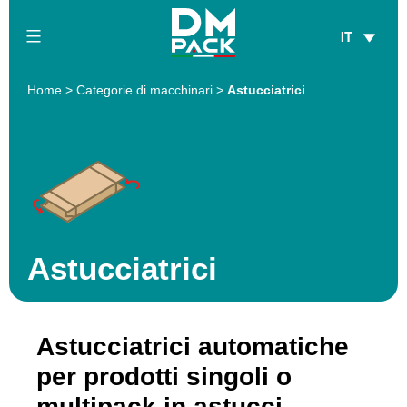
Salta
IT
al
contenuto
DM
Home
>
Categorie di macchinari
>
Astucciatrici
Pack
Astucciatrici
Astucciatrici automatiche
per prodotti singoli o
multipack in astucci