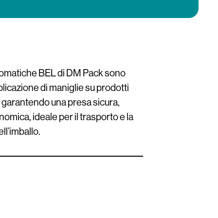
utomatiche BEL di DM Pack sono
plicazione di maniglie su prodotti
, garantendo una presa sicura,
omica, ideale per il trasporto e la
l’imballo.
no lavorare con maniglie
iglie su misura oppure gestire
minazione di adesivo e cartone, con
ella maniglia personalizzata,
flessibilità applicativa in base alle