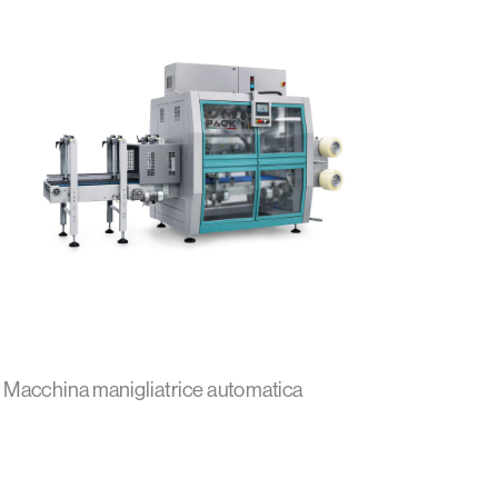
esigenze di packag
Tutte le manigliatr
avanzati sistemi di
consentono un’assi
da parte dei tecnici
sono realizzati con
garanzia di qualità c
tempo.
Macchina manigliatrice automatica