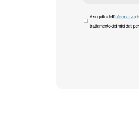
*
A seguito dell’
informativa
ri
trattamento dei miei dati per
CAPTCHA