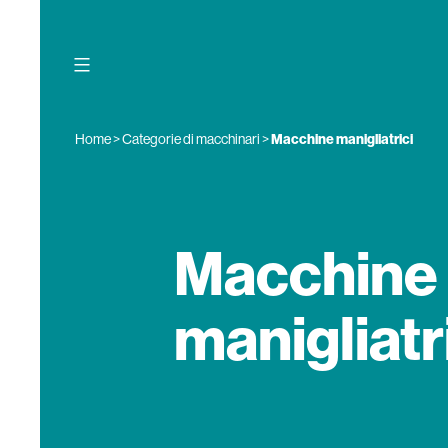
Salta
al
contenuto
Home
>
Categorie di macchinari
>
Macchine manigliatrici
Macchine
manigliatr