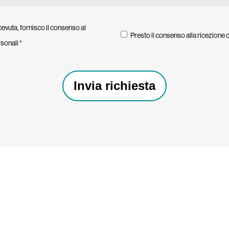
cevuta, fornisco il consenso al
Presto il consenso alla ricezione 
sonali *