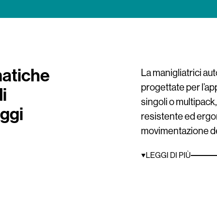
matiche
La manigliatrici a
progettate per l’ap
i
singoli o multipack
aggi
resistente ed ergon
movimentazione del
Le macchine posso
LEGGI DI PIÙ
premanigliate, man
direttamente la la
successivo taglio d
offrendo un’elevata 