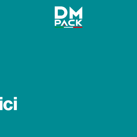
DM
Pack
ici