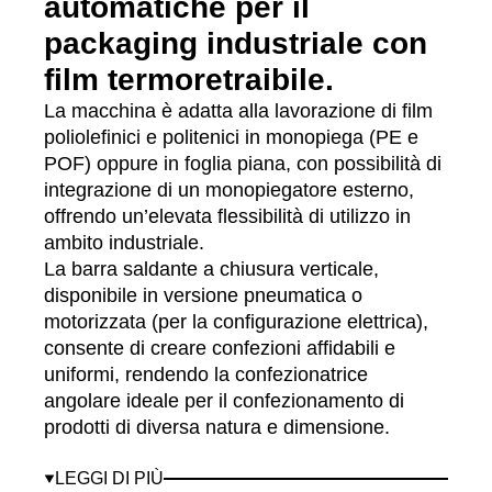
automatiche per il
packaging industriale con
film termoretraibile.
La macchina è adatta alla lavorazione di film
poliolefinici e politenici in monopiega (PE e
POF) oppure in foglia piana, con possibilità di
integrazione di un monopiegatore esterno,
offrendo un’elevata flessibilità di utilizzo in
ambito industriale.
La barra saldante a chiusura verticale,
disponibile in versione pneumatica o
motorizzata (per la configurazione elettrica),
consente di creare confezioni affidabili e
uniformi, rendendo la confezionatrice
angolare ideale per il confezionamento di
prodotti di diversa natura e dimensione.
La macchina può essere integrata con un
tunnel di termoretrazione, completando il ciclo
LEGGI DI PIÙ