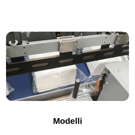
di confezionamento. Grazie al design
compatto e minimale, la confezionatrice
angolare DM Pack si distingue per efficienza,
solidità e affidabilità, anche in contesti
produttivi con spazi limitati.
Tutte le confezionatrici angolari DM Pack
sono dotate dei più avanzati sistemi di
connettività da remoto, che consentono
un’assistenza tecnica rapida ed efficace da
parte dei tecnici specializzati. Inoltre, i
macchinari sono realizzati con componenti
certificati ISO, a garanzia di qualità
costruttiva, sicurezza e durata nel tempo.
Modelli