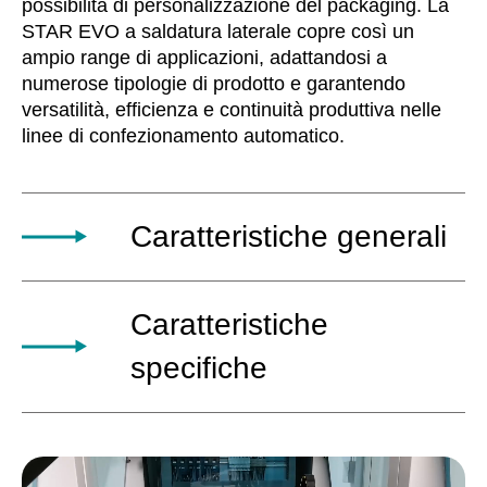
possibilità di personalizzazione del packaging. La
STAR EVO a saldatura laterale copre così un
ampio range di applicazioni, adattandosi a
numerose tipologie di prodotto e garantendo
versatilità, efficienza e continuità produttiva nelle
linee di confezionamento automatico.
Caratteristiche generali
La confezionatrice automatica a saldatura
Caratteristiche
laterale a 3 nastri DM Pack è una soluzione
compatta e semplice da utilizzare, progettata
specifiche
per garantire flessibilità applicativa e
integrazione efficiente nelle linee di packaging
La confezionatrice automatica a saldatura
industriale. La versione 500 è disponibile con
laterale STAR EVO di DM Pack è disponibile