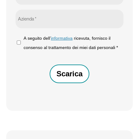
Azienda
*
A
A seguito dell’
informativa
ricevuta, fornisco il
seguito
consenso al trattamento dei miei dati personali *
dell’informativa
CAPTCHA
ricevuta,
fornisco
il
consenso
al
trattamento
dei
miei