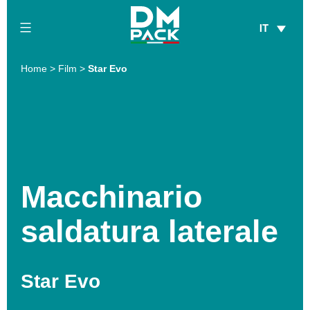
Salta
IT
al
contenuto
DM
Home
>
Film
>
Star Evo
Pack
Macchinario
saldatura laterale
Star Evo