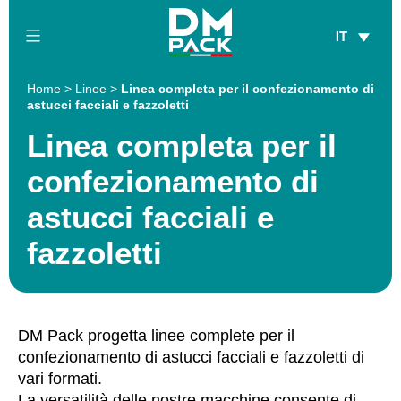
Salta
IT
al
contenuto
DM
Home
>
Linee
>
Linea completa per il confezionamento di
Pack
astucci facciali e fazzoletti
Linea completa per il
confezionamento di
astucci facciali e
fazzoletti
DM Pack progetta linee complete per il
confezionamento di astucci facciali e fazzoletti di
vari formati.
La versatilità delle nostre macchine consente di