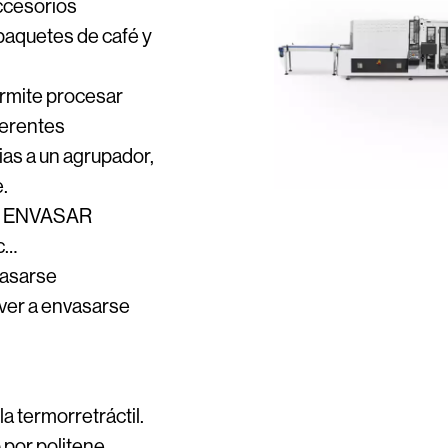
ccesorios
paquetes de café y
permite procesar
ferentes
as a un agrupador,
.
 ENVASAR
tc…
vasarse
lver a envasarse
a termorretráctil.
 por politene