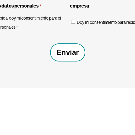
s datos personales
empresa
*
bida, doy mi consentimiento para el
Doy mi consentimiento para recib
ersonales *