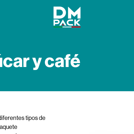
DM
Pack
car y café
diferentes tipos de
paquete