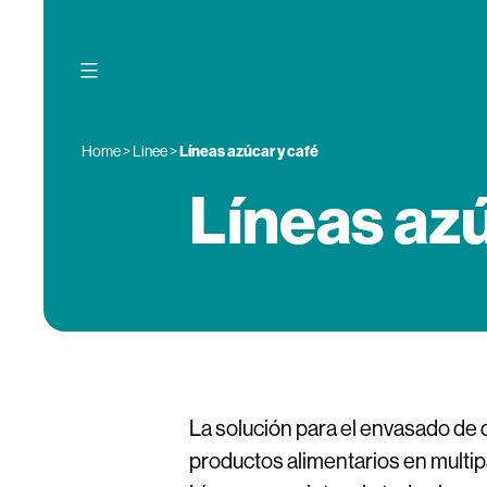
Skip
to
content
Home
>
Linee
>
Líneas azúcar y café
Líneas azú
La solución para el envasado de 
productos alimentarios en multi