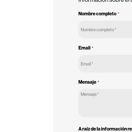
Nombre completo
*
Email
*
Mensaje
*
A raíz de la información 