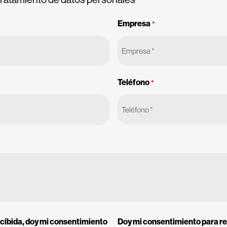
Empresa
*
Teléfono
*
recibida, doy mi consentimiento
Doy mi consentimiento para rec