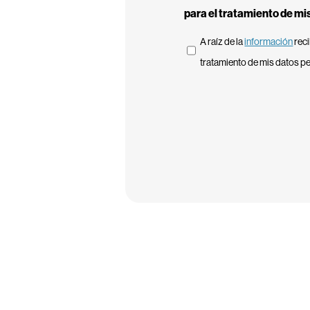
para el tratamiento de mi
A raíz de la
información
reci
tratamiento de mis datos p
CAPTCHA