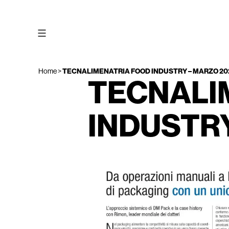
Salta
al
contenuto
Home
>
TECNALIMENATRIA FOOD INDUSTRY – MARZO 20
TECNALI
INDUSTRY