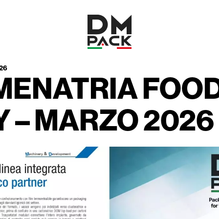
DM
26
Pack
MENATRIA FOO
 – MARZO 2026