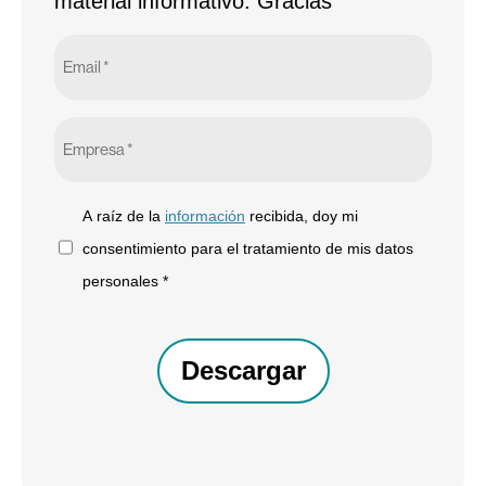
material informativo. Gracias
Email
*
Empresa
*
A
A raíz de la
información
recibida, doy mi
raíz
consentimiento para el tratamiento de mis datos
de
personales *
la
CAPTCHA
información
recibida,
doy
mi
consentimiento