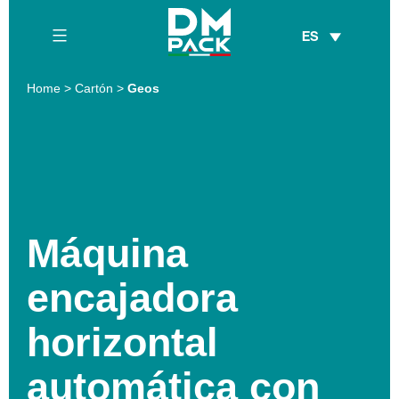
Skip
ES
to
content
DM
Home
>
Cartón
>
Geos
Pack
Máquina
encajadora
horizontal
automática con