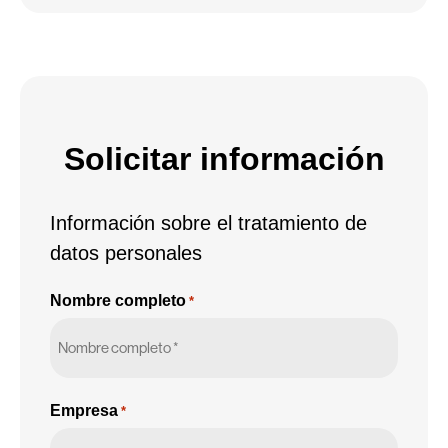
para
el
tratamiento
de
mis
Solicitar información
datos
personales
Información sobre el tratamiento de
*
datos personales
Nombre completo
*
Empresa
*