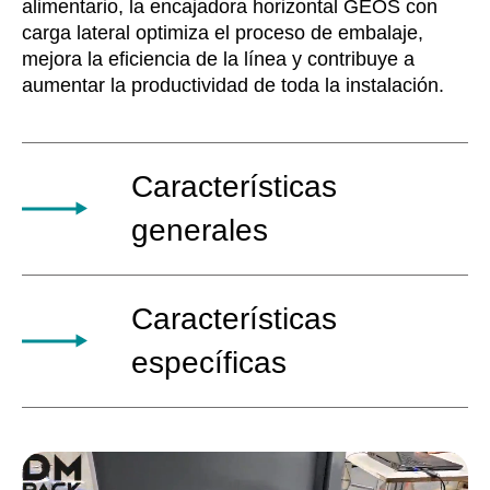
alimentario, la encajadora horizontal GEOS con
carga lateral optimiza el proceso de embalaje,
mejora la eficiencia de la línea y contribuye a
aumentar la productividad de toda la instalación.
Características
generales
La máquina encajadora horizontal para cajas
Características
americanas está diseñada para su instalación
aguas abajo de las líneas de envasado,
específicas
donde permite agrupar y organizar conjuntos
de productos procedentes de una
La máquina encajadora GEOS se caracteriza
envasadora, preparando multipacks
por una estructura compacta y un reducido
ordenados y estables para su inserción en la
espacio ocupado, combinados con altas