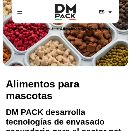
Skip
ES
to
content
DM
Home
>
Settori industriali
>
Alimentos para mascotas
Pack
Alimentos para
mascotas
DM PACK desarrolla
tecnologías de envasado