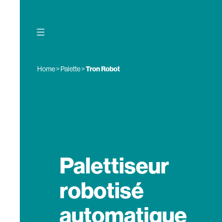
Skip
to
content
Home
>
Palette
>
Tron Robot
Palettiseur
robotisé
automatique