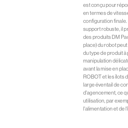
est conçu pour répo
en termes de vites
configuration finale.
support robuste, il 
des produits DM Pac
place) du robot peut
du type de produit à 
manipulation délica
avant la mise en pla
ROBOT et les îlots d
large éventail de con
d'agencement, ce qui
utilisation, par exem
l'alimentation et de l