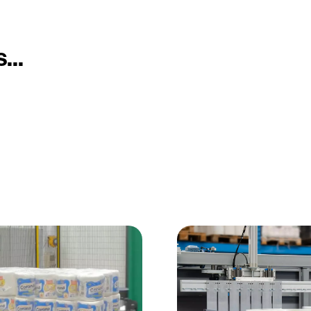
n
...