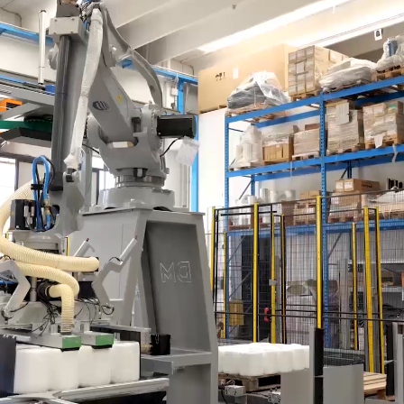
eut être équipée de ventouses, de pinces ou d'un systè
oduit à palettiser. Le palettiseur est équipé d'une A
is. Les moteurs sans balais assurent un positionnement
ttisation requis.