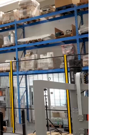
me d'aspiration par le vide, en
PI SIEMENS ou OMRON qui assure un
 précis et efficace des produits