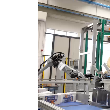
La tête de préhension p
fonction du type de pr
contrôle fiable et préc
selon le schéma de pale