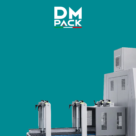
DM
Pack