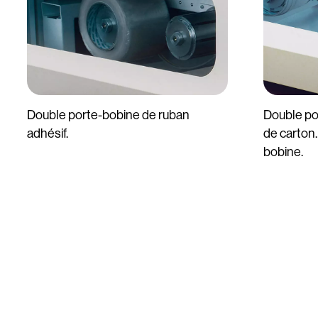
Double porte-bobine de ruban
Double po
adhésif.
de carton.
bobine.