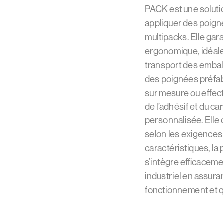
PACK est une solutio
appliquer des poigné
multipacks. Elle gara
ergonomique, idéale 
transport des emball
des poignées préfab
sur mesure ou effec
de l’adhésif et du ca
personnalisée. Elle o
selon les exigences
caractéristiques, l
s’intègre efficacem
industriel en assura
fonctionnement et qu