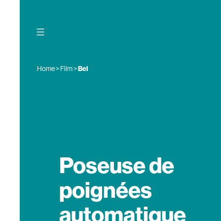
Skip
to
content
Home
>
Film
>
Bel
Poseuse de
poignées
automatique