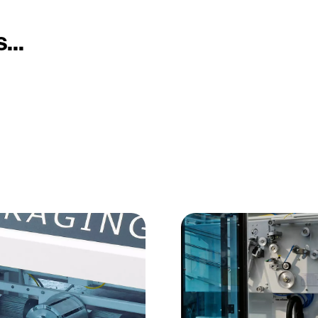
n
...