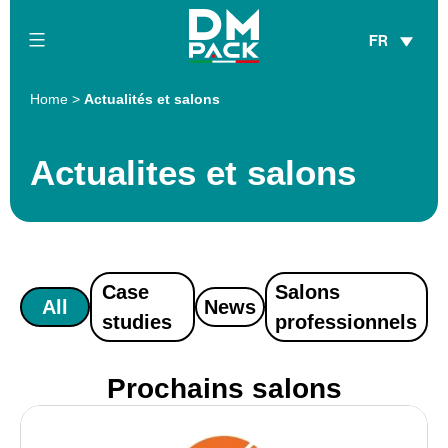
Skip
FR
to
content
DM
Home
>
Actualités et salons
Pack
Actualites et salons
Case
Salons
All
News
studies
professionnels
Prochains salons