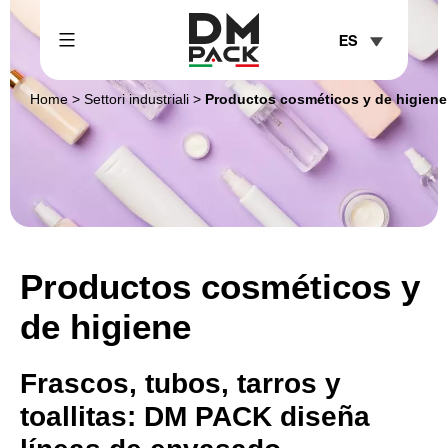
Skip
ES
to
content
DM
Home
>
Settori industriali
>
Productos cosméticos y de higiene
Pack
Productos cosméticos y
de higiene
Frascos, tubos, tarros y
toallitas: DM PACK diseña