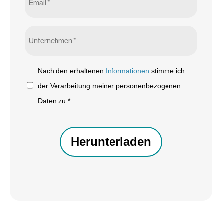
*
Unternehmen
*
Nach
Nach den erhaltenen
Informationen
stimme ich
den
der Verarbeitung meiner personenbezogenen
erhaltenen
Daten zu *
Informationen
CAPTCHA
stimme
ich
der
Verarbeitung
meiner
personenbezogenen
Daten