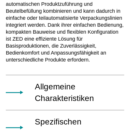
automatischen Produktzuführung und
Beutelbefüllung kombinieren und kann dadurch in
einfache oder teilautomatisierte Verpackungslinien
integriert werden. Dank ihrer einfachen Bedienung,
kompakten Bauweise und flexiblen Konfiguration
ist ZED eine effiziente Lösung für
Basisproduktionen, die Zuverlässigkeit,
Bedienkomfort und Anpassungsfähigkeit an
unterschiedliche Produkte erfordern.
Allgemeine
Charakteristiken
Die neigbare Verpackungsmaschine von DM
Spezifischen
Pack kann je nach Produktart in horizontaler