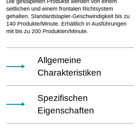
Die gestapelten Produkte werden von einem
seitlichen und einem frontalen Richtsystem
gehalten. Standardstapler-Geschwindigkeit bis zu
140 Produkte/Minute. Erhältlich in Ausführungen
mit bis zu 200 Produkten/Minute.
Allgemeine
Charakteristiken
Automatischer Stapler für Produkte
Spezifischen
unterschiedlicher Art, die von den
vorangehenden Linien oder manuell durch
Eigenschaften
den Bediener zugeführt werden. Das System
kann in Verpackungsmaschinen,
Erhältlich als platzsparende, in die Maschine
Bündelpacker, Bundler, Packmaschinen und
integrierte Ausführung und mit geringeren