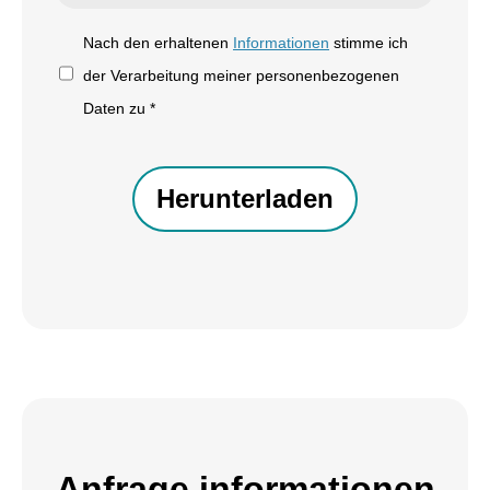
Nach
Nach den erhaltenen
Informationen
stimme ich
den
der Verarbeitung meiner personenbezogenen
erhaltenen
Daten zu *
Informationen
CAPTCHA
stimme
ich
der
Verarbeitung
meiner
personenbezogenen
Daten
zu
*
Anfrage informationen