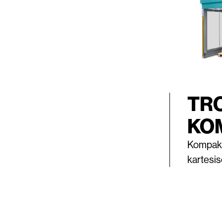
TR
KO
Kompakt
kartesis