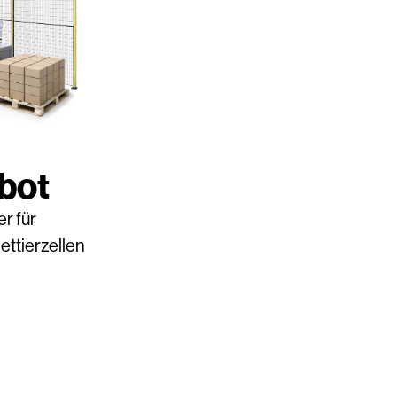
bot
r für
ettierzellen