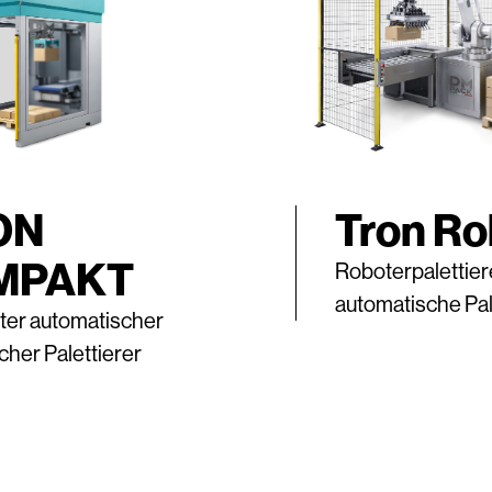
ON
Tron Ro
MPAKT
Roboterpalettiere
automatische Pal
er automatischer
cher Palettierer