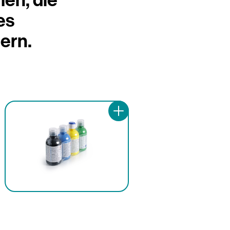
es
ern.