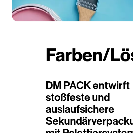
Farben/Lö
DM PACK entwirft
stoßfeste und
auslaufsichere
Sekundärverpack
mit Palettiersyste