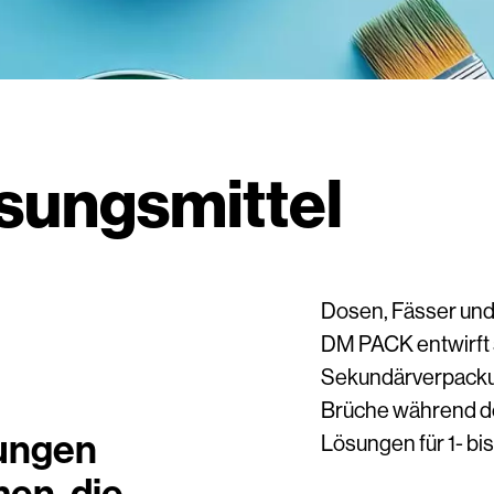
sungsmittel
Dosen, Fässer und
DM PACK entwirft 
Sekundärverpackun
Brüche während de
ungen
Lösungen für 1- bi
men, die