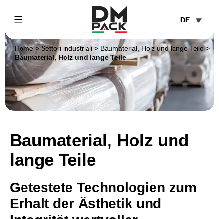
Skip
DE
to
content
DM
Home
>
Settori industriali
>
Baumaterial, Holz und lange Teile
>
Pack
Baumaterial, Holz und lange Teile
Baumaterial, Holz und
lange Teile
Getestete Technologien zum
Erhalt der Ästhetik und