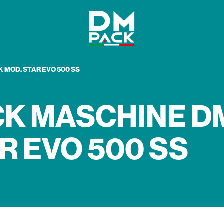
DM
 MOD. STAR EVO 500 SS
Pack
K MASCHINE D
R EVO 500 SS