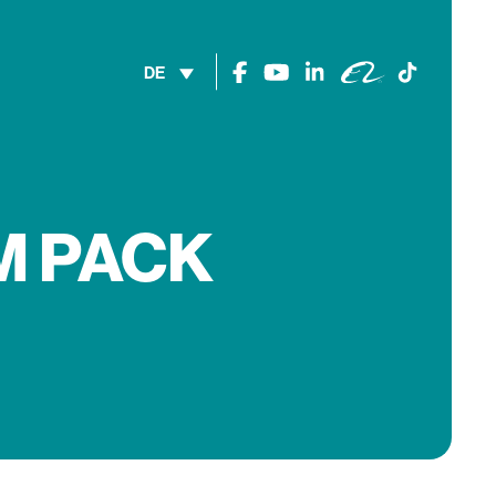
DE
M PACK