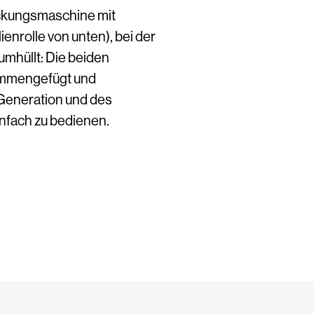
ckungsmaschine mit
enrolle von unten), bei der
 umhüllt: Die beiden
ammengefügt und
 Generation und des
nfach zu bedienen.